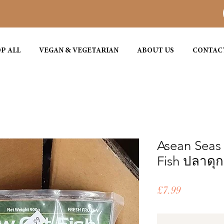
P ALL
VEGAN & VEGETARIAN
ABOUT US
CONTAC
Asean Seas
Fish ปลาดุก
ราคา
£7.99