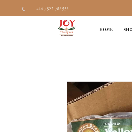
+44 7522 788558
HOME
SHO