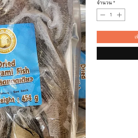
จำนวน
*
เ