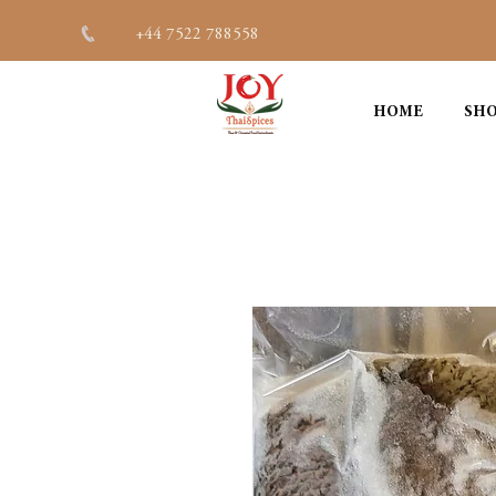
+44 7522 788558
HOME
SHO