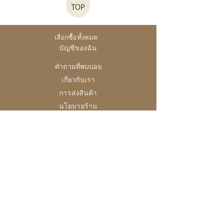
เลือกซื้อทั้งหมด
บัญชีของฉัน
คำถามที่พบบ่อย
เกี่ยวกับเรา
การส่งสินค้า
นโยบายร้าน
28 High Street, Brightlingsea
Colchester, Essex
CO7 0AG
เปิด
อังคาร-ศุกร์ /10:00 - 16:00
ส / 10:0 - 14:30