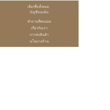
เลือกซื้อทั้งหมด
บัญชีของฉัน
คำถามที่พบบ่อย
เกี่ยวกับเรา
การส่งสินค้า
นโยบายร้าน
28 High Street, Brightlingsea
Colchester, Essex
CO7 0AG
เปิด
อังคาร-ศุกร์ /10:00 - 16:00
ส / 10:0 - 14:30
อา-จันทร์ / ปิดทำการ