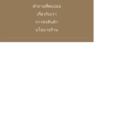
คำถามที่พบบ่อย
เกี่ยวกับเรา
การส่งสินค้า
นโยบายร้าน
28 High Street, Brightlingsea
Colchester, Essex
CO7 0AG
เปิด
อังคาร-ศุกร์ /10:00 - 16:00
ส / 10:0 - 14:30
อา-จันทร์ / ปิดทำการ
การชำระเงินและความปลอดภัย