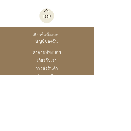
เลือกซื้อทั้งหมด
บัญชีของฉัน
คำถามที่พบบ่อย
เกี่ยวกับเรา
การส่งสินค้า
นโยบายร้าน
28 High Street, Brightlingsea
Colchester, Essex
CO7 0AG
เปิด