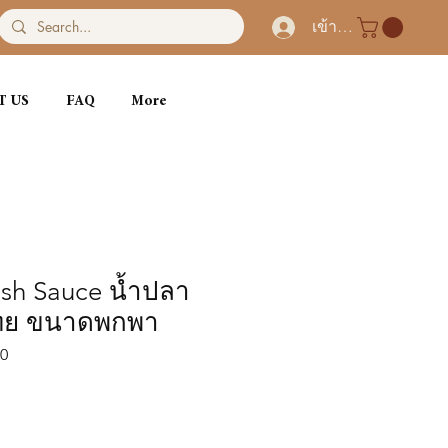
เข้าสู่ระบบ
T US
FAQ
More
ish Sauce น้ำปลา
ทย ขนาดพกพา
50