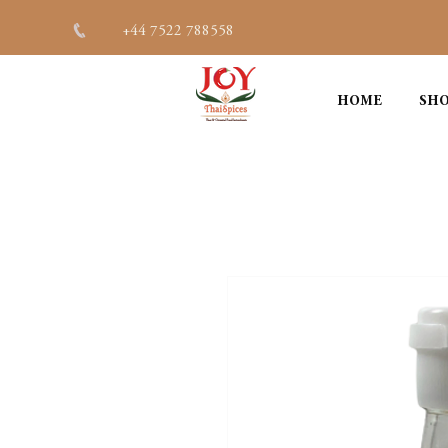
+44 7522 788558
HOME
SHO