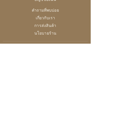
บัญชีของฉัน
คำถามที่พบบ่อย
เกี่ยวกับเรา
การส่งสินค้า
นโยบายร้าน
28 High Street, Brightlingsea
Colchester, Essex
CO7 0AG
เปิด
อังคาร-ศุกร์ /10:00 - 16:00
ส / 10:0 - 14:30
อา-จันทร์ / ปิดทำการ
การชำระเงินและความปลอดภัย