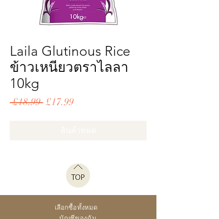
Laila Glutinous Rice
ข้าวเหนียวตราไลลา
10kg
ราคา
ราคา
 £18.99 
£17.99
ปกติ
ขาย
ลด
สินค้าหมด
เลือกซื้อทั้งหมด