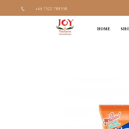
+44 7522 788558
HOME
SHO