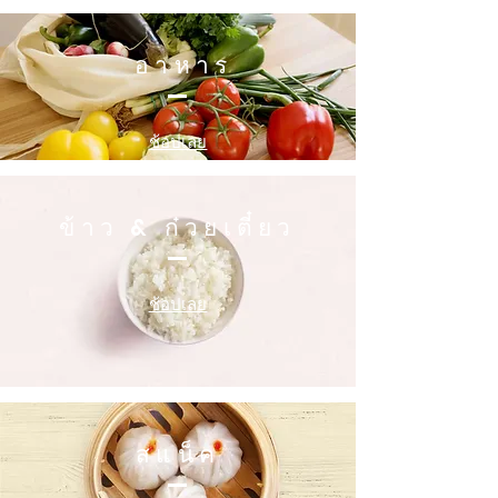
อาหาร
ช้อปเลย
ข้าว & ก๋วยเตี๋ยว
ช้อปเลย
สแน็ค