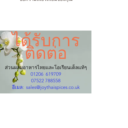
ได้รับการ
ติดต่อ
ส่วนผสมอาหารไทยและโอเรียนเต็ลแท้ๆ
01206
619709
07522 788558
อีเมล:
sales@joythaispices.co.uk